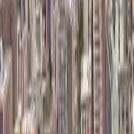
5,0
·
137 recensioni