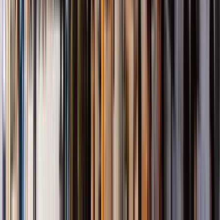
Free tours a Il Cairo
4.93
(
327
)
Esplora il Cairo Antico: tour
gratuito