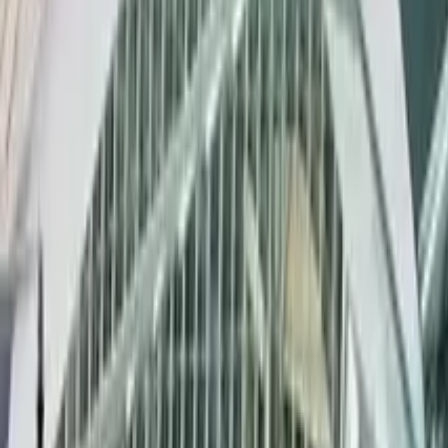
4,8
·
84 recensioni