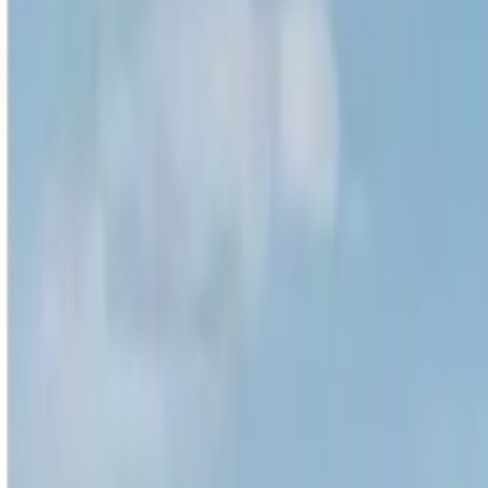
5,0
·
118 recensioni