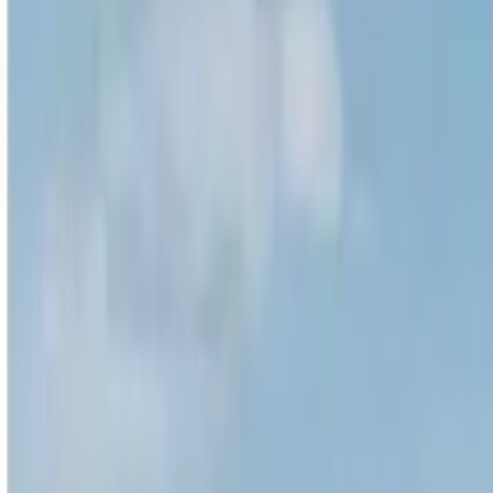
4,9
·
200 recensioni