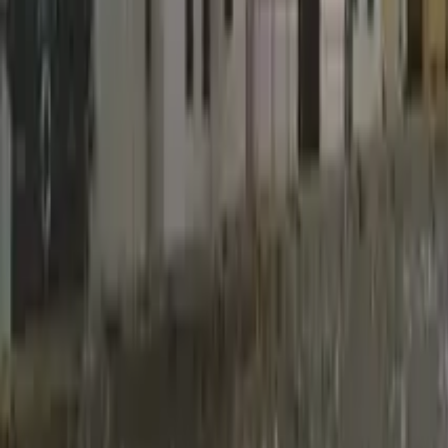
4.9
·
253 reviews